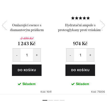
Omlazující esence s
Hydratační ampule s
diamantovým práškem
proteoglykany proti vráskám –
Classics 6 ks
2 486 Kč
1 243 Kč
974 Kč
DO KOŠÍKU
DO KOŠÍKU
Skladem
Skladem
Kód:
1641
Kód:
75006