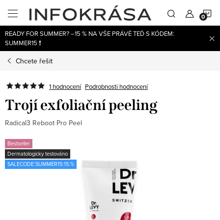
Přejít
N
na
obsah
READY FOR SUMMER? –15 % NA VŠE PRÁVĚ TEĎ S KÓDEM:
K
SUMMER15 ❗
Chcete řešit
1 hodnocení
Podrobnosti hodnocení
Trojí exfoliační peeling
Radical3 Reboot Pro Peel
Bestseller
Dermatologicky testováno
SALECODE:SUMMER15:15:%