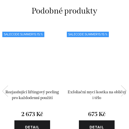
SALECODE:SUMMER15:15:%
SALECODE:SUMMER15:15:%
Rozjasňující liftingový peeling
Exfoliační mycí kostka na obličej
pro každodenní použití
i tělo
2 673 Kč
675 Kč
DETAIL
DETAIL