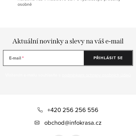
osobně
Aktuální novinky a slevy na váš e-mail
E-mail
PŘIHLÁSIT SE
Vložením e-mailu souhlasíte s
podmínkami ochrany osobních údajů
Z
á
+420 256 256 556
p
obchod
@
infokrasa.cz
a