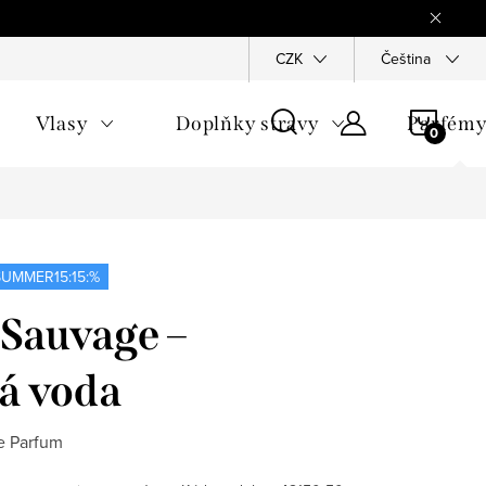
Reklamace
Ochrana osobních údajů
CZK
Všeobecné obchodn
Čeština
NÁKU
Vlasy
Doplňky stravy
Parfém
KOŠÍ
UMMER15:15:%
 Sauvage –
á voda
e Parfum