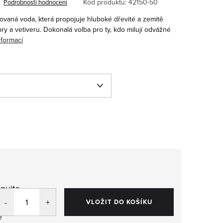
Kód produktu:
42150-50
Podrobnosti hodnocení
ovaná voda, která propojuje hluboké dřevité a zemitě
y a vetiveru. Dokonalá volba pro ty, kdo milují odvážné
nformací
pujte
,
VLOŽIT DO KOŠÍKU
e