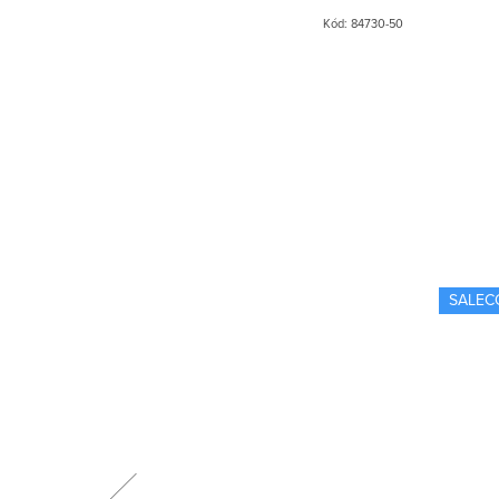
Kód:
91530-50
Kód:
84730-50
SALEC