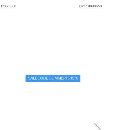
:
120500-50
Kód:
120600-50
SALECODE:SUMMER15:15:%
SALECOD