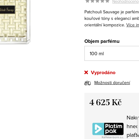
Neohodnoceno
Patchouli Sauvage je parfém
kouřové tóny s elegancí ambr
orientální kompozice.
Více i
Objem parfému
Vyprodáno
Možnosti doručení
4 625 Kč
Měrná
Naku
cena:
hned
plaťt