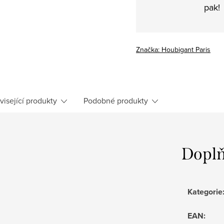
pak!
Značka:
Houbigant Paris
visející produkty
Podobné produkty
Doplň
Kategorie
EAN
: