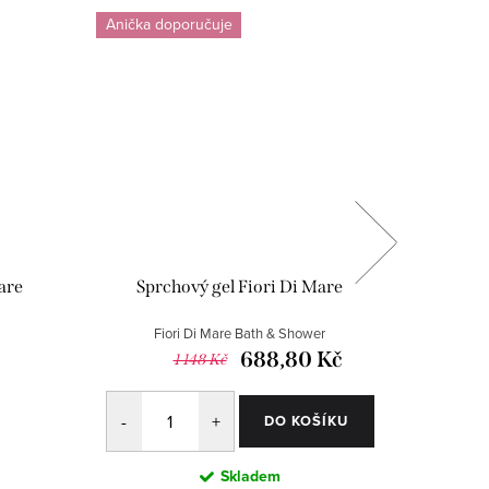
Anička doporučuje
are
Sprchový gel Fiori Di Mare
Sprc
Fiori Di Mare Bath & Shower
Quelques F
688,80 Kč
1 148 Kč
DO KOŠÍKU
Skladem