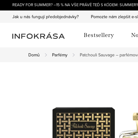
Přejít
READY FOR SUMMER? –15 % NA VŠE PRÁVĚ TEĎ S KÓDEM: SUMMER15
na
Jak u nás fungují předobjednávky?
Pomozte nám zlepšit e-
obsah
Bestsellery
No
Domů
Parfémy
Patchouli Sauvage – parfémo