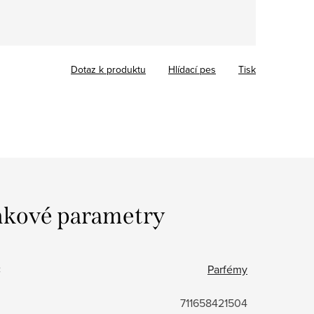
Dotaz k produktu
Hlídací pes
Tisk
kové parametry
:
Parfémy
711658421504