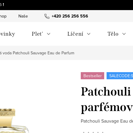
 ❗
shop
Naše tipy a příběhy
+420 256 256 556
O nás
Často kladené otázky
vinky
Plet'
Líčení
Tělo
vá voda
Patchouli Sauvage Eau de Parfum
Bestseller
SALECODE:S
Patchouli
parfémov
Patchouli Sauvage Eau d