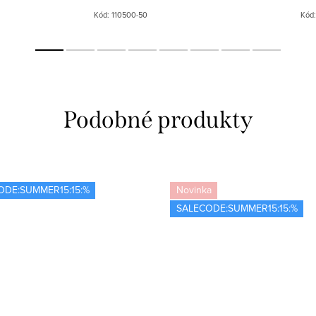
Kód:
110500-50
Kód
ODE:SUMMER15:15:%
Novinka
SALECODE:SUMMER15:15:%