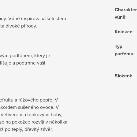
Charakte
vůně
:
ody. Vůně inspirovaná šelestem
ěta divoké přírody.
Kolekce
:
Typ
parfému
:
ovým podtónem, který je
lišuje a podtrhne vaši
Složení
:
pefruitu a růžového pepře. V
a akordem sušeného ovoce. V
s vetiverem a tonkovými boby,
se na pokožce rozvíjí v několika
ž po teplý, dřevitý závěr.