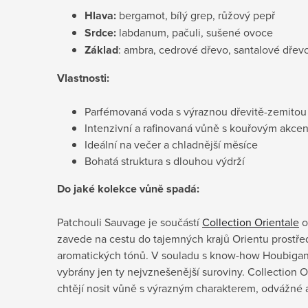
Hlava:
bergamot, bílý grep, růžový pepř
Srdce:
labdanum, pačuli, sušené ovoce
Základ
: ambra, cedrové dřevo, santalové dřevo
Vlastnosti:
Parfémovaná voda s výraznou dřevitě-zemitou
Intenzivní a rafinovaná vůně s kouřovým akce
Ideální na večer a chladnější měsíce
Bohatá struktura s dlouhou výdrží
Do jaké kolekce vůně spadá:
Patchouli Sauvage je součástí
Collection Orientale
o
zavede na cestu do tajemných krajů Orientu prostře
aromatických tónů. V souladu s know-how Houbigant
vybrány jen ty nejvznešenější suroviny. Collection O
chtějí nosit vůně s výrazným charakterem, odvážné a