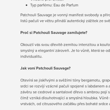
Typ parfému: Eau de Parfum
Patchouli Sauvage je vonný manifest svobody a přír
listů pačuli ve větru přináší autentický zážitek ze sv
Proč si Patchouli Sauvage zamilujete?
Okouzlí vás svou dřevitě-zemitou intenzitou a kouř
smyslný a elegantní zároveň. Je to vůně, která se od
individualitu.
Jak voní Patchouli Sauvage?
Otevírá se jiskřivými a svěžími tóny bergamotu, gra
srdci se rozvíjí vzácné pačuli spojené s labdanem 
závěru se cedrové a santalové dřevo s ambrou pojí 
čímž vzniká dlouhotrvající a smyslná hloubka. Vůně 
vrstvách, od citrusového začátku přes bohaté srdce a