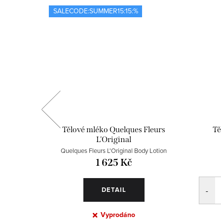
SALECODE:SUMMER15:15:%
doir
Tělové mléko Quelques Fleurs
Tě
L'Original
r Gel
Quelques Fleurs L'Original Body Lotion
1 625 Kč
DETAIL
Vyprodáno