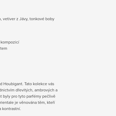
, vetiver z Jávy, tonkové boby
 kompozicí
ntem
d Houbigant. Tato kolekce vás
dnictvím dřevitých, ambrových a
 byly pro tyto parfémy pečlivě
rientale je věnována těm, kteří
 kontrastní.