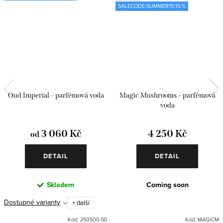
SALECODE:SUMMER15:15:%
Oud Imperial – parfémová voda
Magic Mushrooms – parfémová
voda
3 060 Kč
4 250 Kč
od
DETAIL
DETAIL
Skladem
Coming soon
Dostupné varianty
+ další
Kód:
250500-50
Kód:
MAGICM