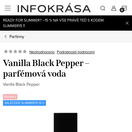
Přejít
N
na
obsah
READY FOR SUMMER? –15 % NA VŠE PRÁVĚ TEĎ S KÓDEM:
K
SUMMER15 ❗
Parfémy
Neohodnoceno
Podrobnosti hodnocení
Vanilla Black Pepper –
parfémová voda
Vanilla Black Pepper
Novinka
SALECODE:SUMMER15:15:%