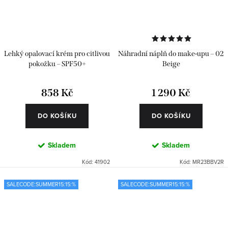
Lehký opalovací krém pro citlivou
Náhradní náplň do make-upu – 02
pokožku – SPF50+
Beige
858 Kč
1 290 Kč
DO KOŠÍKU
DO KOŠÍKU
Skladem
Skladem
Kód:
41902
Kód:
MR23BBV2R
SALECODE:SUMMER15:15:%
SALECODE:SUMMER15:15:%