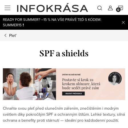
Přejít
N
na
obsah
READY FOR SUMMER? –15 % NA VŠE PRÁVĚ TEĎ S KÓDEM:
K
SUMMER15 ❗
Plet'
SPF a shields
Chraňte svou pleť před slunečním zářením, znečištěním i modrým
světlem díky pokročilým SPF a ochranným štítům. Lehké textury, silná
ochrana a benefity proti stárnutí — ideální pro každodenní použití.