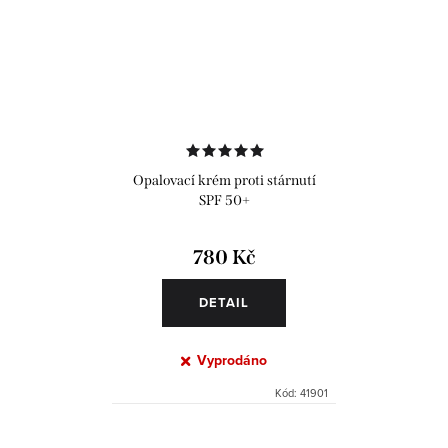
Opalovací krém proti stárnutí
SPF 50+
780 Kč
DETAIL
Vyprodáno
Kód:
41901
O