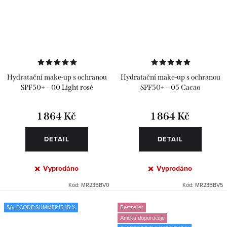
Hydratační make-up s ochranou
Hydratační make-up s ochranou
SPF50+ – 00 Light rosé
SPF50+ – 05 Cacao
1 864 Kč
1 864 Kč
DETAIL
DETAIL
Vyprodáno
Vyprodáno
Kód:
MR23BBV0
Kód:
MR23BBV5
SALECODE:SUMMER15:15:%
Bestseller
Anička doporučuje