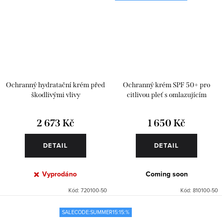
Ochranný hydratační krém před
Ochranný krém SPF 50+ pro
škodlivými vlivy
citlivou pleť s omlazujícím
efektem
2 673 Kč
1 650 Kč
DETAIL
DETAIL
Vyprodáno
Coming soon
Kód:
720100-50
Kód:
810100-50
SALECODE:SUMMER15:15:%