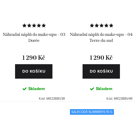
Náhradní náplň do make-upu – 03
Náhradní náplň do make-upu – 04
Dorée
Terre du sud
1 290 Kč
1 290 Kč
DO KOŠÍKU
DO KOŠÍKU
Skladem
Skladem
Kód:
MR23BBV3R
Kód:
MR23BBV4R
SALECODE:SUMMER15:15:%