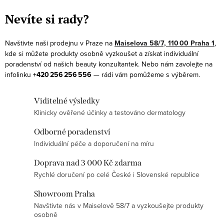
v
Nevíte si rady?
l
á
Navštivte naši prodejnu v Praze na
Maiselova 58/7, 110 00 Praha 1
,
d
kde si můžete produkty osobně vyzkoušet a získat individuální
a
poradenství od našich beauty konzultantek. Nebo nám zavolejte na
infolinku
+420 256 256 556
— rádi vám pomůžeme s výběrem.
c
í
Viditelné výsledky
p
Klinicky ověřené účinky a testováno dermatology
r
v
Odborné poradenství
k
Individuální péče a doporučení na míru
y
Doprava nad 3 000 Kč zdarma
v
Rychlé doručení po celé České i Slovenské republice
ý
p
Showroom Praha
Navštivte nás v Maiselově 58/7 a vyzkoušejte produkty
i
osobně
s