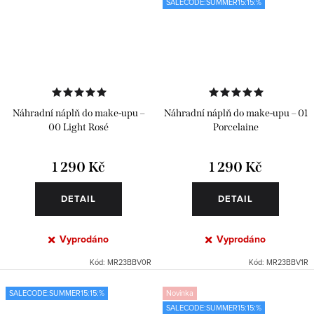
SALECODE:SUMMER15:15:%
Náhradní náplň do make-upu –
Náhradní náplň do make-upu – 01
00 Light Rosé
Porcelaine
1 290 Kč
1 290 Kč
DETAIL
DETAIL
Vyprodáno
Vyprodáno
Kód:
MR23BBV0R
Kód:
MR23BBV1R
SALECODE:SUMMER15:15:%
Novinka
SALECODE:SUMMER15:15:%