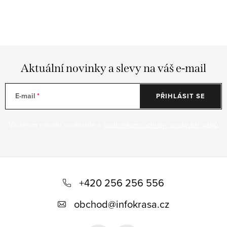
u
Aktuální novinky a slevy na váš e-mail
E-mail
PŘIHLÁSIT SE
Vložením e-mailu souhlasíte s
podmínkami ochrany osobních údajů
Z
á
+420 256 256 556
p
obchod
@
infokrasa.cz
a