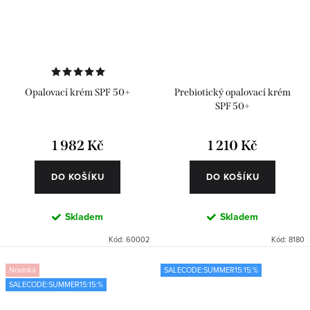
Opalovací krém SPF 50+
Prebiotický opalovací krém
SPF 50+
1 982 Kč
1 210 Kč
DO KOŠÍKU
DO KOŠÍKU
Skladem
Skladem
Kód:
60002
Kód:
8180
Novinka
SALECODE:SUMMER15:15:%
SALECODE:SUMMER15:15:%