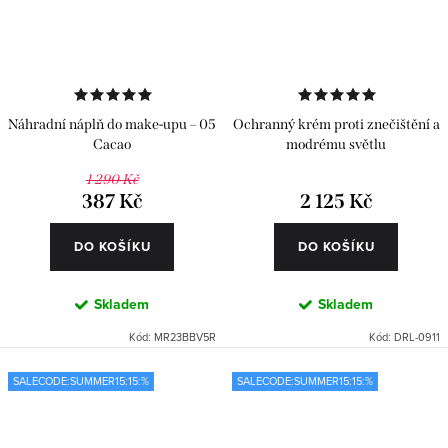
Náhradní náplň do make-upu – 05
Ochranný krém proti znečištění a
Cacao
modrému světlu
1 290 Kč
387 Kč
2 125 Kč
DO KOŠÍKU
DO KOŠÍKU
Skladem
Skladem
Kód:
MR23BBV5R
Kód:
DRL-0911
SALECODE:SUMMER15:15:%
SALECODE:SUMMER15:15:%