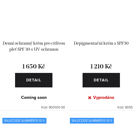
Denní ochranný krém pro citlivou
Depigmentační krém s SPF30
pleť SPF 30 s UV ochranou
1 650 Kč
1 210 Kč
DETAIL
DETAIL
Coming soon
Vyprodáno
Kód:
800100-50
Kód:
8055
SALECODE:SUMMER15:15:%
SALECODE:SUMMER15:15:%