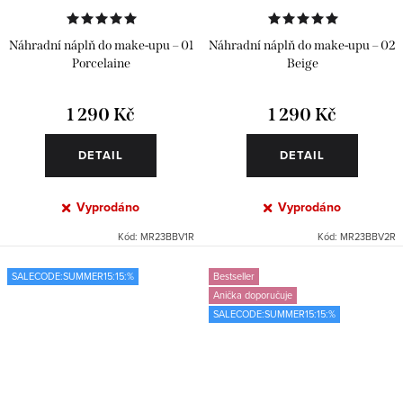
Náhradní náplň do make-upu – 01
Náhradní náplň do make-upu – 02
Porcelaine
Beige
1 290 Kč
1 290 Kč
DETAIL
DETAIL
Vyprodáno
Vyprodáno
Kód:
MR23BBV1R
Kód:
MR23BBV2R
SALECODE:SUMMER15:15:%
Bestseller
Anička doporučuje
SALECODE:SUMMER15:15:%