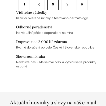
á
S
1
5
6
d
t
a
Viditelné výsledky
r
Klinicky ověřené účinky a testováno dermatology
c
á
í
n
Odborné poradenství
p
k
Individuální péče a doporučení na míru
r
o
Doprava nad 3 000 Kč zdarma
v
v
Rychlé doručení po celé České i Slovenské republice
k
á
y
Showroom Praha
n
v
Navštivte nás v Maiselově 58/7 a vyzkoušejte produkty
í
osobně
ý
p
i
s
u
Aktuální novinky a slevy na váš e-mail