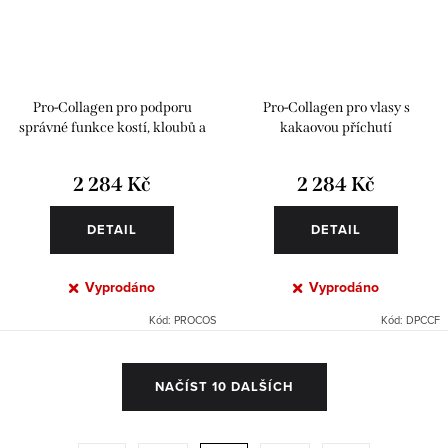
Pro-Collagen pro podporu
Pro-Collagen pro vlasy s
správné funkce kostí, kloubů a
kakaovou příchutí
svalů s černým rybízem
2 284 Kč
2 284 Kč
DETAIL
DETAIL
Vyprodáno
Vyprodáno
Kód:
PROCOS
Kód:
DPCCF
O
NAČÍST 10 DALŠÍCH
v
l