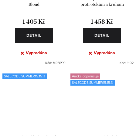
Blond
proti otokům a kruhům
1 405 Kč
1 458 Kč
DETAIL
DETAIL
Vyprodáno
Vyprodáno
Kód:
MRBPP0
Kód:
1102
SALECODE:SUMMER15:15:%
Anička doporučuje
SALECODE:SUMMER15:15:%