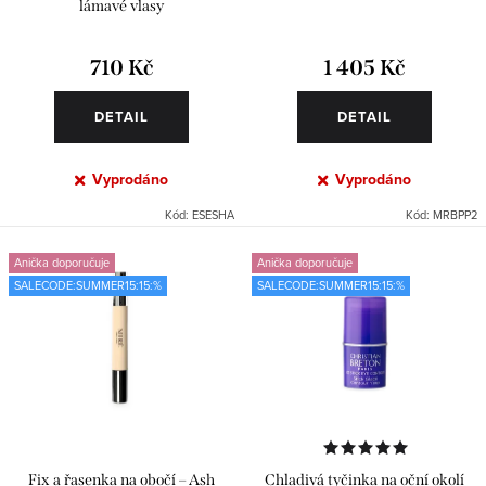
t
k
lámavé vlasy
ů
t
710 Kč
1 405 Kč
ů
DETAIL
DETAIL
Vyprodáno
Vyprodáno
Kód:
ESESHA
Kód:
MRBPP2
Anička doporučuje
Anička doporučuje
SALECODE:SUMMER15:15:%
SALECODE:SUMMER15:15:%
Fix a řasenka na obočí – Ash
Chladivá tyčinka na oční okolí