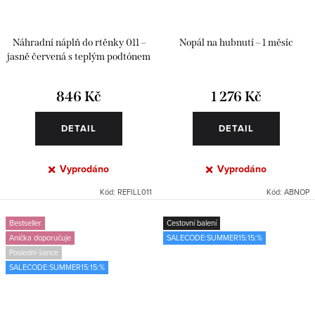
Náhradní náplň do rtěnky 011 –
Nopál na hubnutí – 1 měsíc
jasně červená s teplým podtónem
846 Kč
1 276 Kč
DETAIL
DETAIL
Vyprodáno
Vyprodáno
Kód:
REFILL011
Kód:
ABNOP
Bestseller
Cestovní balení
Anička doporučuje
SALECODE:SUMMER15:15:%
Poslední šance
SALECODE:SUMMER15:15:%