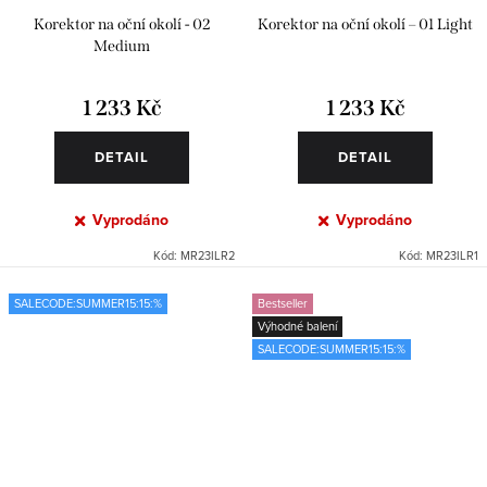
Korektor na oční okolí - 02
Korektor na oční okolí – 01 Light
Medium
1 233 Kč
1 233 Kč
DETAIL
DETAIL
Vyprodáno
Vyprodáno
Kód:
MR23ILR2
Kód:
MR23ILR1
SALECODE:SUMMER15:15:%
Bestseller
Výhodné balení
SALECODE:SUMMER15:15:%