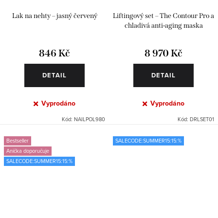
Lak na nehty – jasný červený
Liftingový set – The Contour Pro a
chladivá anti-aging maska
846 Kč
8 970 Kč
DETAIL
DETAIL
Vyprodáno
Vyprodáno
Kód:
NAILPOL980
Kód:
DRLSET01
Bestseller
SALECODE:SUMMER15:15:%
Anička doporučuje
SALECODE:SUMMER15:15:%