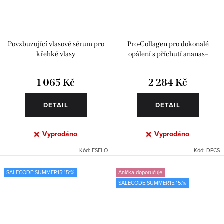
Povzbuzující vlasové sérum pro
Pro-Collagen pro dokonalé
křehké vlasy
opálení s příchutí ananas–
maracuja
1 065 Kč
2 284 Kč
DETAIL
DETAIL
Vyprodáno
Vyprodáno
Kód:
ESELO
Kód:
DPCS
SALECODE:SUMMER15:15:%
Anička doporučuje
SALECODE:SUMMER15:15:%