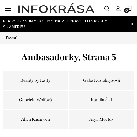
Přejít
N
na
obsah
READY FOR SUMMER? –15 % NA VŠE PRÁVĚ TEĎ S KÓDEM:
K
SUMMER15 ❗
Domů
Ambasadorky
, Strana 5
Beauty by Katty
Gába Kostohryzová
Gabriela Wolfová
Kamila Šikl
Alica Kasanova
Asya Meytuv