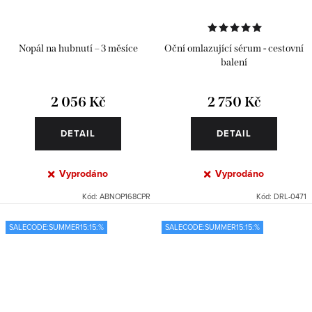
Nopál na hubnutí – 3 měsíce
Oční omlazující sérum - cestovní
balení
2 056 Kč
2 750 Kč
DETAIL
DETAIL
Vyprodáno
Vyprodáno
Kód:
ABNOP168CPR
Kód:
DRL-0471
SALECODE:SUMMER15:15:%
SALECODE:SUMMER15:15:%