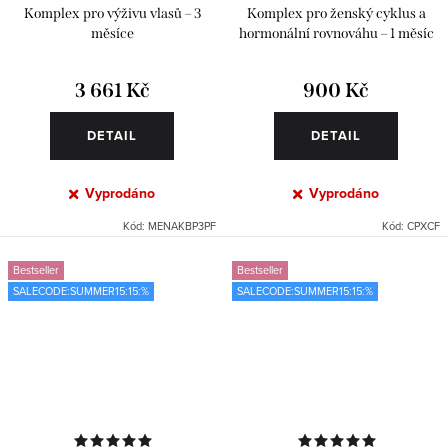
Komplex pro výživu vlasů – 3
Komplex pro ženský cyklus a
měsíce
hormonální rovnováhu – 1 měsíc
3 661 Kč
900 Kč
DETAIL
DETAIL
Vyprodáno
Vyprodáno
Kód:
MENAKBP3PF
Kód:
CPXCF
Bestseller
Bestseller
SALECODE:SUMMER15:15:%
SALECODE:SUMMER15:15:%