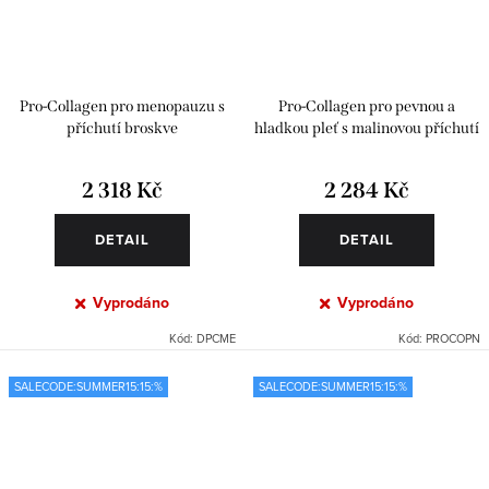
Pro-Collagen pro menopauzu s
Pro-Collagen pro pevnou a
příchutí broskve
hladkou pleť s malinovou příchutí
2 318 Kč
2 284 Kč
DETAIL
DETAIL
Vyprodáno
Vyprodáno
Kód:
DPCME
Kód:
PROCOPN
SALECODE:SUMMER15:15:%
SALECODE:SUMMER15:15:%