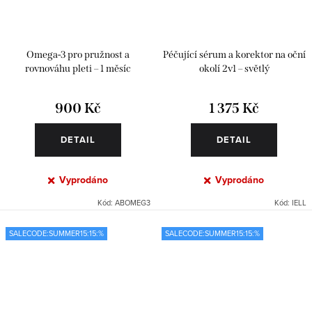
Omega-3 pro pružnost a
Péčující sérum a korektor na oční
rovnováhu pleti – 1 měsíc
okolí 2v1 – světlý
900 Kč
1 375 Kč
DETAIL
DETAIL
Vyprodáno
Vyprodáno
Kód:
ABOMEG3
Kód:
IELL
SALECODE:SUMMER15:15:%
SALECODE:SUMMER15:15:%