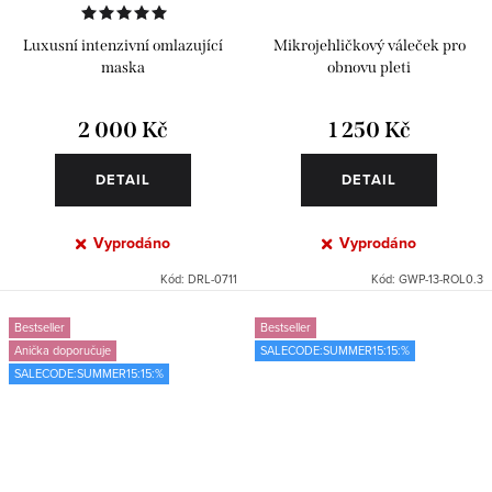
Luxusní intenzivní omlazující
Mikrojehličkový váleček pro
maska
obnovu pleti
2 000 Kč
1 250 Kč
DETAIL
DETAIL
Vyprodáno
Vyprodáno
Kód:
DRL-0711
Kód:
GWP-13-ROL0.3
Bestseller
Bestseller
Anička doporučuje
SALECODE:SUMMER15:15:%
SALECODE:SUMMER15:15:%