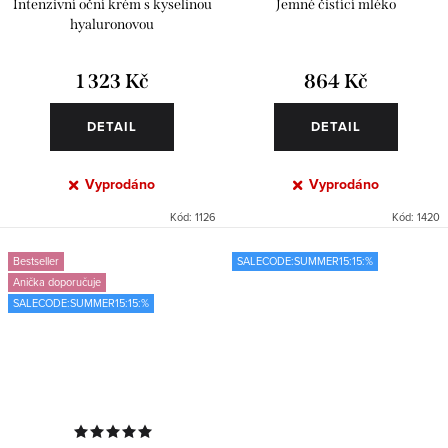
Intenzivní oční krém s kyselinou
Jemné čistící mléko
hyaluronovou
1 323 Kč
864 Kč
DETAIL
DETAIL
Vyprodáno
Vyprodáno
Kód:
1126
Kód:
1420
Bestseller
SALECODE:SUMMER15:15:%
Anička doporučuje
SALECODE:SUMMER15:15:%