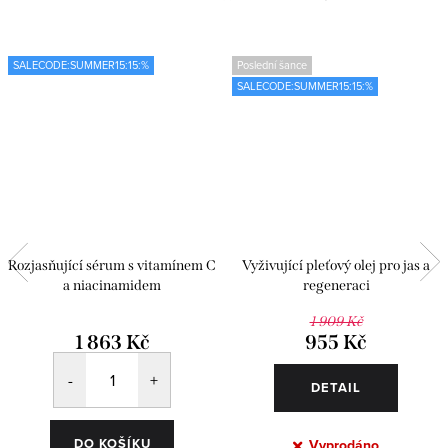
SALECODE:SUMMER15:15:%
Poslední šance
SALECODE:SUMMER15:15:%
Rozjasňující sérum s vitamínem C
Vyživující pleťový olej pro jas a
a niacinamidem
regeneraci
1 909 Kč
1 863 Kč
955 Kč
DETAIL
DO KOŠÍKU
Vyprodáno