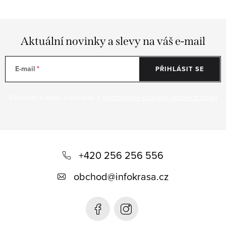
Aktuální novinky a slevy na váš e-mail
E-mail
PŘIHLÁSIT SE
Vložením e-mailu souhlasíte s
podmínkami ochrany osobních údajů
Z
á
+420 256 256 556
p
obchod
@
infokrasa.cz
a
t
í