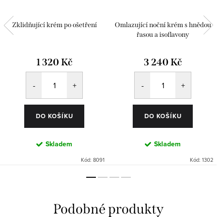
Zklidňující krém po ošetření
Omlazující noční krém s hnědou
řasou a isoflavony
1 320 Kč
3 240 Kč
DO KOŠÍKU
DO KOŠÍKU
Skladem
Skladem
Kód:
8091
Kód:
1302