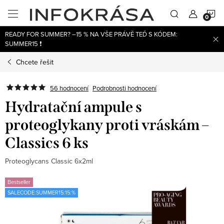
Přejít
N
na
obsah
READY FOR SUMMER? –15 % NA VŠE PRÁVĚ TEĎ S KÓDEM:
K
SUMMER15 ❗
Chcete řešit
56 hodnocení
Podrobnosti hodnocení
Hydratační ampule s
proteoglykany proti vráskám –
Classics 6 ks
Proteoglycans Classic 6x2ml
Bestseller
SALECODE:SUMMER15:15:%