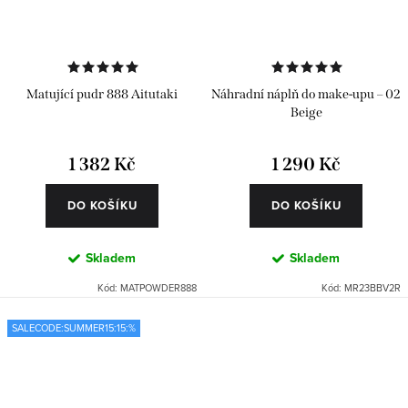
Matující pudr 888 Aitutaki
Náhradní náplň do make-upu – 02
Beige
1 382 Kč
1 290 Kč
DO KOŠÍKU
DO KOŠÍKU
Skladem
Skladem
Kód:
MATPOWDER888
Kód:
MR23BBV2R
SALECODE:SUMMER15:15:%