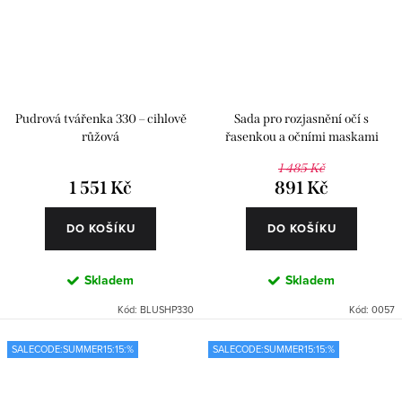
Pudrová tvářenka 330 – cihlově
Sada pro rozjasnění očí s
růžová
řasenkou a očními maskami
1 485 Kč
1 551 Kč
891 Kč
DO KOŠÍKU
DO KOŠÍKU
Skladem
Skladem
Kód:
BLUSHP330
Kód:
0057
SALECODE:SUMMER15:15:%
SALECODE:SUMMER15:15:%