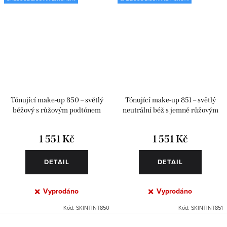
Tónující make-up 850 – světlý
Tónující make-up 851 – světlý
béžový s růžovým podtónem
neutrální béž s jemně růžovým
nádechem
1 551 Kč
1 551 Kč
DETAIL
DETAIL
Vyprodáno
Vyprodáno
Kód:
SKINTINT850
Kód:
SKINTINT851