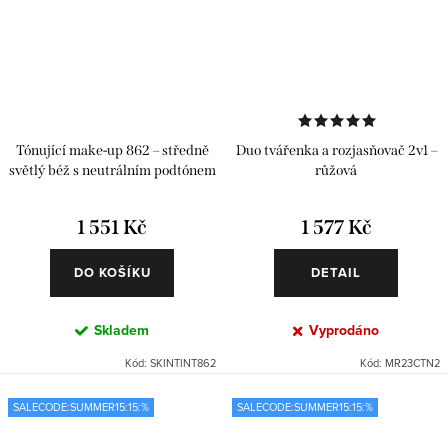
Tónující make-up 862 – středně
Duo tvářenka a rozjasňovač 2v1 –
světlý béž s neutrálním podtónem
růžová
1 551 Kč
1 577 Kč
DO KOŠÍKU
DETAIL
Skladem
Vyprodáno
Kód:
SKINTINT862
Kód:
MR23CTN2
SALECODE:SUMMER15:15:%
SALECODE:SUMMER15:15:%