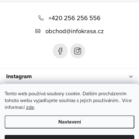
Z
á
+420 256 256 556
p
obchod
@
infokrasa.cz
a
t
í
Instagram
Informace pro vás
Tento web používá soubory cookie. Dalším procházením
tohoto webu vyjadřujete souhlas s jejich používáním.. Více
informací
zde
.
Nastavení
Copyright 2026
INFOKRÁSA
. Všechna práva vyhrazena.