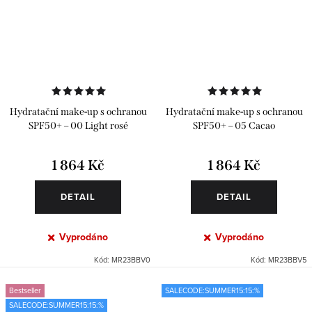
Hydratační make-up s ochranou
Hydratační make-up s ochranou
SPF50+ – 00 Light rosé
SPF50+ – 05 Cacao
1 864 Kč
1 864 Kč
DETAIL
DETAIL
Vyprodáno
Vyprodáno
Kód:
MR23BBV0
Kód:
MR23BBV5
Bestseller
SALECODE:SUMMER15:15:%
SALECODE:SUMMER15:15:%