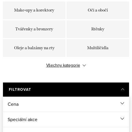
Make-upy a korektory
Oči a obočí
Tvářenky a bronzery
Rtěnky
Oleje a balzámy na rty
Multilíčidla
Všechny kategorie
Laky na nehty
Štětce a příslušenství
FILTROVAT
Cena
Speciální akce