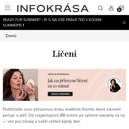
Přejít
N
na
obsah
READY FOR SUMMER? –15 % NA VŠE PRÁVĚ TEĎ S KÓDEM:
K
SUMMER15 ❗
Domů
Líčení
Podtrhněte svou přirozenou krásu kvalitním líčením, které zároveň
pečuje o pleť. Od rozjasňujících BB krémů po výživné balzámy na rty
— vše pro zdravý a svěží vzhled každý den.