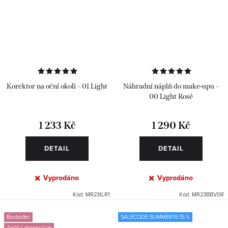
Korektor na oční okolí – 01 Light
Náhradní náplň do make-upu –
00 Light Rosé
1 233 Kč
1 290 Kč
DETAIL
DETAIL
Vyprodáno
Vyprodáno
Kód:
MR23ILR1
Kód:
MR23BBV0R
Bestseller
SALECODE:SUMMER15:15:%
Anička doporučuje