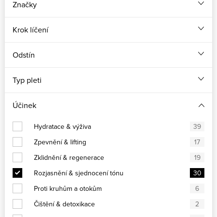
Značky
Krok líčení
Odstín
Typ pleti
Účinek
Hydratace & výživa
39
Zpevnění & lifting
17
Zklidnění & regenerace
19
Rozjasnění & sjednocení tónu
30
Proti kruhům a otokům
6
Čištění & detoxikace
2