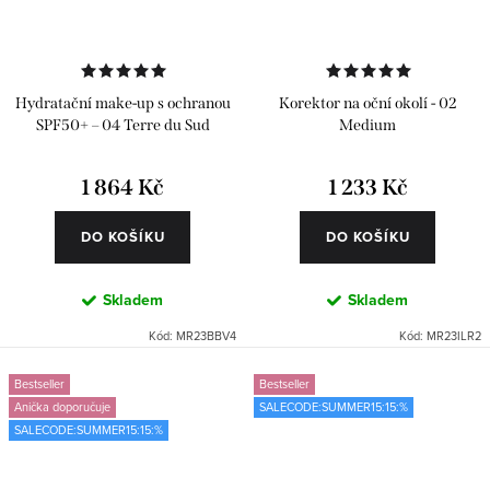
Hydratační make-up s ochranou
Korektor na oční okolí - 02
SPF50+ – 04 Terre du Sud
Medium
1 864 Kč
1 233 Kč
DO KOŠÍKU
DO KOŠÍKU
Skladem
Skladem
Kód:
MR23BBV4
Kód:
MR23ILR2
Bestseller
Bestseller
Anička doporučuje
SALECODE:SUMMER15:15:%
SALECODE:SUMMER15:15:%