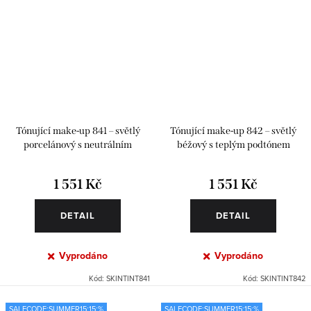
Tónující make-up 841 – světlý
Tónující make-up 842 – světlý
porcelánový s neutrálním
béžový s teplým podtónem
podtónem
1 551 Kč
1 551 Kč
DETAIL
DETAIL
Vyprodáno
Vyprodáno
Kód:
SKINTINT841
Kód:
SKINTINT842
SALECODE:SUMMER15:15:%
SALECODE:SUMMER15:15:%