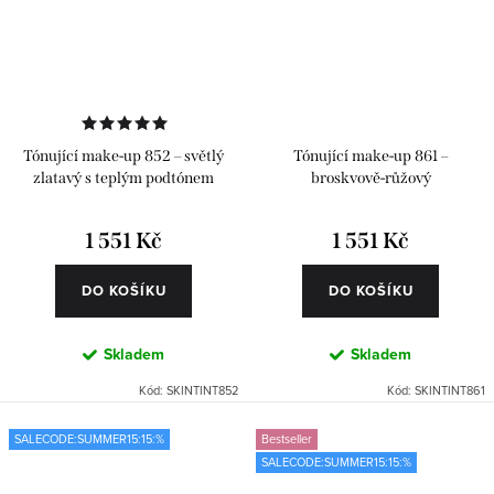
Tónující make-up 852 – světlý
Tónující make-up 861 –
zlatavý s teplým podtónem
broskvově-růžový
1 551 Kč
1 551 Kč
DO KOŠÍKU
DO KOŠÍKU
Skladem
Skladem
Kód:
SKINTINT852
Kód:
SKINTINT861
SALECODE:SUMMER15:15:%
Bestseller
SALECODE:SUMMER15:15:%