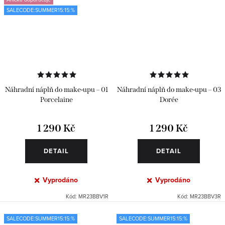
SALECODE:SUMMER15:15:%
Náhradní náplň do make-upu – 01
Náhradní náplň do make-upu – 03
Porcelaine
Dorée
1 290 Kč
1 290 Kč
DETAIL
DETAIL
Vyprodáno
Vyprodáno
Kód:
MR23BBV1R
Kód:
MR23BBV3R
SALECODE:SUMMER15:15:%
SALECODE:SUMMER15:15:%