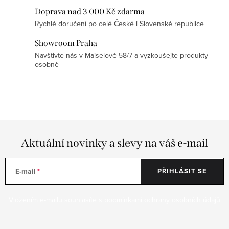
s
Doprava nad 3 000 Kč zdarma
u
Rychlé doručení po celé České i Slovenské republice
Showroom Praha
Navštivte nás v Maiselově 58/7 a vyzkoušejte produkty
osobně
Aktuální novinky a slevy na váš e-mail
E-mail
PŘIHLÁSIT SE
Vložením e-mailu souhlasíte s
podmínkami ochrany osobních údajů