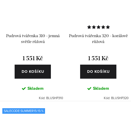
Pudrová tvářenka 310 – jemná
Pudrová tvářenka 320 – korálově
světle růžová
růžová
1 551 Kč
1 551 Kč
DO KOŠÍKU
DO KOŠÍKU
Skladem
Skladem
Kód:
BLUSHP310
Kód:
BLUSHP320
SALECODE:SUMMER15:15:%