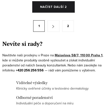
O
NAČÍST DALŠÍ 2
v
l
á
S
1
2
d
t
a
r
c
á
Nevíte si rady?
í
n
p
k
Navštivte naši prodejnu v Praze na
Maiselova 58/7, 110 00 Praha 1
,
r
kde si můžete produkty osobně vyzkoušet a získat individuální
o
v
poradenství od našich beauty konzultantek. Nebo nám zavolejte na
v
infolinku
+420 256 256 556
— rádi vám pomůžeme s výběrem.
k
á
y
n
Viditelné výsledky
v
í
Klinicky ověřené účinky a testováno dermatology
ý
p
Odborné poradenství
i
Individuální péče a doporučení na míru