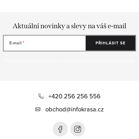
Aktuální novinky a slevy na váš e-mail
E-mail
PŘIHLÁSIT SE
Vložením e-mailu souhlasíte s
podmínkami ochrany osobních údajů
Z
á
+420 256 256 556
p
obchod
@
infokrasa.cz
a
t
í