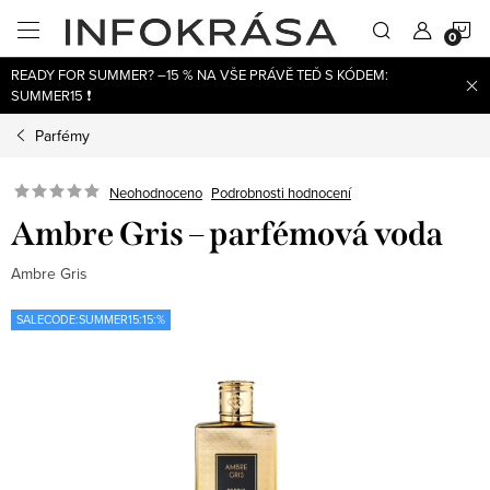
Přejít
N
na
obsah
READY FOR SUMMER? –15 % NA VŠE PRÁVĚ TEĎ S KÓDEM:
K
SUMMER15 ❗
Parfémy
Neohodnoceno
Podrobnosti hodnocení
Ambre Gris – parfémová voda
Ambre Gris
SALECODE:SUMMER15:15:%