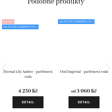
Novinka
SALECODE:SUMMER15:15:%
SALECODE:SUMMER15:15:%
Eternal Lily Amber – parfémová
Oud Imperial – parfémová voda
voda
4 250 Kč
3 060 Kč
od
DETAIL
DETAIL