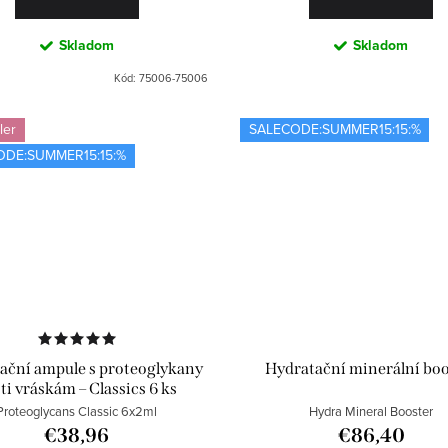
Skladom
Skladom
Kód:
75006-75006
ler
SALECODE:SUMMER15:15:%
ODE:SUMMER15:15:%
ační ampule s proteoglykany
Hydratační minerální boo
ti vráskám – Classics 6 ks
Proteoglycans Classic 6x2ml
Hydra Mineral Booster
€38,96
€86,40