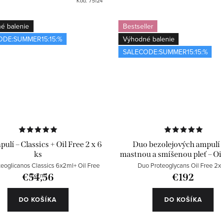
Kód:
75124
é balenie
Bestseller
ODE:SUMMER15:15:%
Výhodné balenie
SALECODE:SUMMER15:15:%
ulí – Classics + Oil Free 2 x 6
Duo bezolejových ampulí
ks
mastnou a smíšenou pleť – Oi
x 24 ks
eoglicanos Classics 6x2ml+ Oil Free
Duo Proteoglycans Oil Free 2
6x2ml
€54,56
€192
DO KOŠÍKA
DO KOŠÍKA