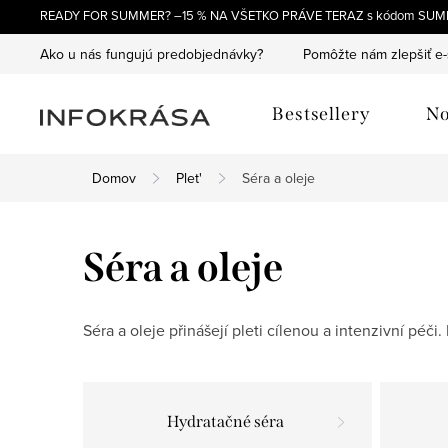
Prejsť
READY FOR SUMMER? –15 % NA VŠETKO PRÁVE TERAZ s kódom SUM
na
Ako u nás fungujú predobjednávky?
Pomôžte nám zlepšiť e
obsah
Bestsellery
No
Domov
Plet'
Séra a oleje
Séra a oleje
Séra a oleje přinášejí pleti cílenou a intenzivní pé
Hydratačné séra