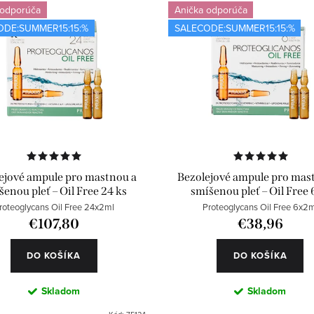
 odporúča
Anička odporúča
ODE:SUMMER15:15:%
SALECODE:SUMMER15:15:%
ejové ampule pro mastnou a
Bezolejové ampule pro mas
šenou pleť – Oil Free 24 ks
smíšenou pleť – Oil Free 
roteoglycans Oil Free 24x2ml
Proteoglycans Oil Free 6x2m
€107,80
€38,96
DO KOŠÍKA
DO KOŠÍKA
Skladom
Skladom