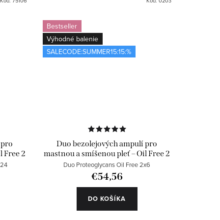
Kód:
75106
Kód:
0203
Bestseller
Výhodné balenie
SALECODE:SUMMER15:15:%
 pro
Duo bezolejových ampulí pro
l Free 2
mastnou a smíšenou pleť – Oil Free 2
x 6 ks
x24
Duo Proteoglycans Oil Free 2x6
€54,56
DO KOŠÍKA