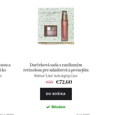
tnou a
Darčeková sada s rastlinným
6 ks
retinolom pre mladistvú a pevnejšiu
pleť
l
Retinol "Like" Anti-Aging Cure
€72,60
€121
DO KOŠÍKA
Skladom