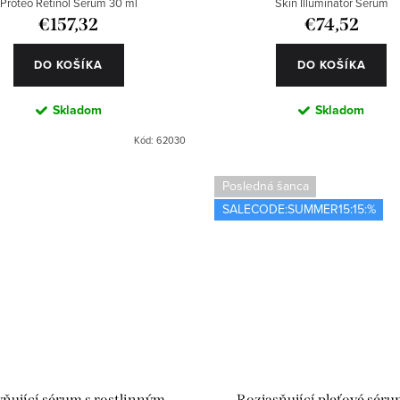
Proteo Retinol Serum 30 ml
Skin Illuminator Serum
€157,32
€74,52
DO KOŠÍKA
DO KOŠÍKA
Skladom
Skladom
Kód:
62030
Posledná šanca
SALECODE:SUMMER15:15:%
ňující sérum s rostlinným
Rozjasňující pleťové séru