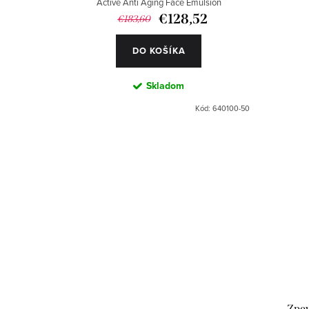
Active Anti Aging Face Emulsion
€128,52
€183,60
DO KOŠÍKA
Skladom
Kód:
640100-50
Zpev