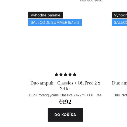
Kód:
600180-50
o
Výhodné balenie
Výhodn
v
SALECODE:SUMMER15:15:%
SALEC
Duo ampulí – Classics + Oil Free 2 x
Duo amp
24 ks
Duo Proteoglycans Classics 24x2ml + Oil Free
Duo Prot
24x2ml
€192
DO KOŠÍKA