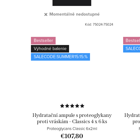
Momentálně nedostupné
Kód:
75024-75024
Bestseller
Bestsel
Výhodné balenie
SALEC
SALECODE:SUMMER15:15:%
Hydratační ampule s proteoglykany
Hydrat
proti vráskám – Classics 4 x 6 ks
pro
Proteoglycans Classic 6x2ml
€107,80