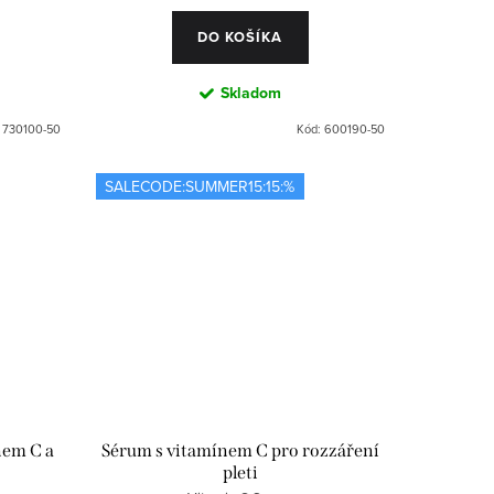
DO KOŠÍKA
Skladom
:
730100-50
Kód:
600190-50
SALECODE:SUMMER15:15:%
nem C a
Sérum s vitamínem C pro rozzáření
pleti