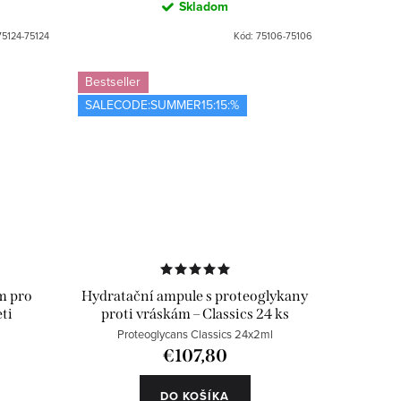
Skladom
75124-75124
Kód:
75106-75106
Bestseller
SALECODE:SUMMER15:15:%
m pro
Hydratační ampule s proteoglykany
ti
proti vráskám – Classics 24 ks
Proteoglycans Classics 24x2ml
€107,80
DO KOŠÍKA