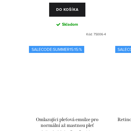
DO KOŠÍKA
Skladom
Kód:
75006-4
SALECODE:SUMMER15:15:%
SALEC
Omlazujíci pleťová emulze pro
Retino
normální až mastnou pleť