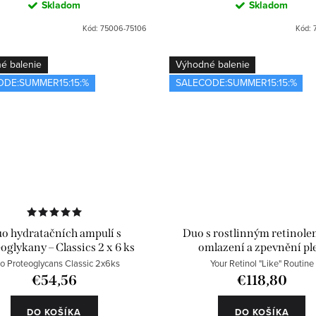
Skladom
Skladom
Kód:
75006-75106
Kód:
é balenie
Výhodné balenie
ODE:SUMMER15:15:%
SALECODE:SUMMER15:15:%
o hydratačních ampulí s
Duo s rostlinným retinole
oglykany – Classics 2 x 6 ks
omlazení a zpevnění ple
o Proteoglycans Classic 2x6ks
Your Retinol "Like" Routine
€54,56
€118,80
DO KOŠÍKA
DO KOŠÍKA