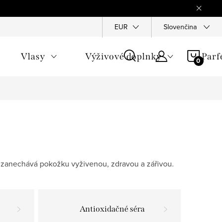
Reklamace
Ochrana osobních údajů
EUR
Slovenčina
Všeobecné obchod
NÁKU
Vlasy
Výživové doplnky
Par
KOŠÍ
u a zanechává pokožku vyživenou, zdravou a zářivou.
Antioxidačné séra