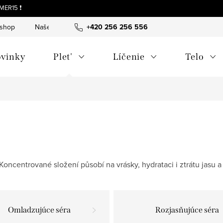
MER15 ❗
-shop
Naše tipy a príbehy
+420 256 256 556
O nás
Často kladené otázky
vinky
Plet'
Líčenie
Telo
či. Koncentrované složení působí na vrásky, hydrataci i ztrátu jas
Omladzujúce séra
Rozjasňujúce séra