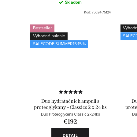
Skladom
Kód:
75024-75124
Bestseller
Výhodn
Výhodné balenie
SALEC
SALECODE:SUMMER15:15:%
Duo hydratačních ampulí s
Du
proteoglykany – Classics 2 x 24 ks
prote
Duo Proteoglycans Classic 2x24ks
Du
€192
DETAIL