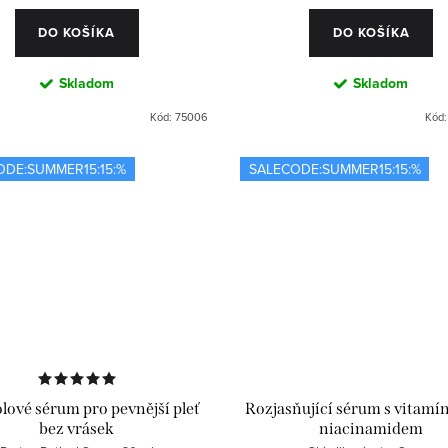
DO KOŠÍKA
DO KOŠÍKA
Skladom
Skladom
Kód:
75006
Kód
ODE:SUMMER15:15:%
SALECODE:SUMMER15:15:%
lové sérum pro pevnější pleť
Rozjasňující sérum s vitamí
bez vrásek
niacinamidem