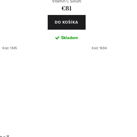
Vitamin C Serum
€81
DO KOŠÍKA
Skladom
Kód:
1345
Kód:
1694
m s 8