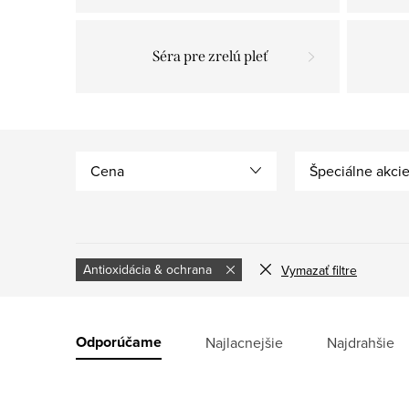
Séra pre zrelú pleť
Cena
Špeciálne akci
Antioxidácia & ochrana
Vymazať filtre
V
ý
R
Odporúčame
Najlacnejšie
Najdrahšie
p
a