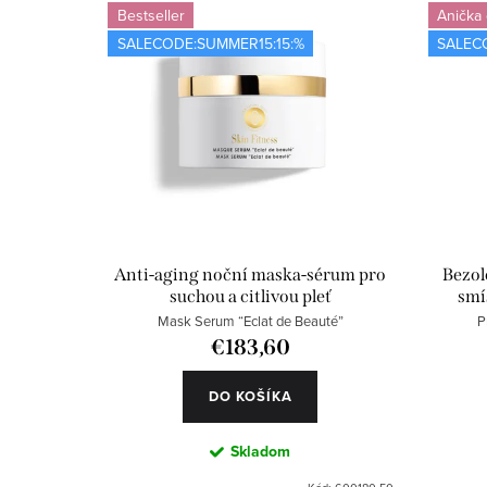
i
d
Bestseller
Anička
SALECODE:SUMMER15:15:%
SALEC
s
e
p
n
r
i
o
e
d
p
u
r
Anti-aging noční maska-sérum pro
Bezol
suchou a citlivou pleť
smí
k
o
Mask Serum “Eclat de Beauté”
P
t
d
€183,60
o
u
DO KOŠÍKA
v
k
Skladom
t