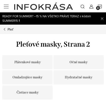
Prejsť
N
na
obsah
READY FOR SUMMER? –15 % NA VŠETKO PRÁVE TERAZ s kódom
K
SUMMER15 ❗
Plet'
Pleťové masky
, Strana 2
Plátenkové masky
Očné masky
Omladzujúce masky
Hydratačné masky
Čistiace masky