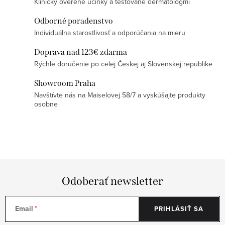
Klinicky overené účinky a testované dermatológmi
á
á
d
n
Odborné poradenstvo
a
k
Individuálna starostlivosť a odporúčania na mieru
c
o
Doprava nad 123€ zdarma
i
v
Rýchle doručenie po celej Českej aj Slovenskej republike
e
a
p
Showroom Praha
n
Navštívte nás na Maiselovej 58/7 a vyskúšajte produkty
r
i
osobne
v
e
k
y
v
ý
p
Odoberať newsletter
i
s
Email
PRIHLÁSIŤ SA
u