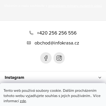
Vložením e-mailu souhlasíte s
podmínkami ochrany osobních údajů
Z
á
+420 256 256 556
p
obchod
@
infokrasa.cz
ä
t
i
e
Instagram
Informácie pre vás
Tento web používá soubory cookie. Dalším procházením
tohoto webu vyjadřujete souhlas s jejich používáním.. Více
informací
zde
.