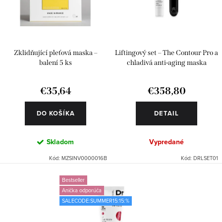
o
p
d
r
u
o
k
d
Zklidňující pleťová maska –
Liftingový set – The Contour Pro a
t
u
balení 5 ks
chladivá anti-aging maska
o
k
€35,64
€358,80
v
t
o
DO KOŠÍKA
DETAIL
v
Skladom
Vypredané
Kód:
MZSINV0000016B
Kód:
DRLSET01
Bestseller
Anička odporúča
SALECODE:SUMMER15:15:%