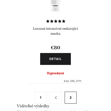
Luxusní intenzivní omlazující
maska
€80
DETAIL
Vypredané
Kód:
DRL-0711
O
S
1
2
v
t
Viditeľné výsledky
l
r