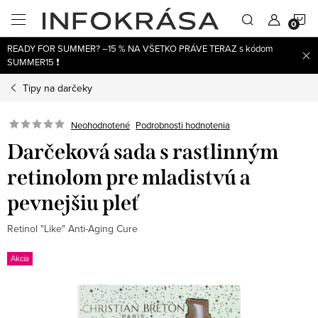
Prejsť
N
na
obsah
READY FOR SUMMER? –15 % NA VŠETKO PRÁVE TERAZ s kódom
K
SUMMER15 ❗
Tipy na darčeky
Neohodnotené
Podrobnosti hodnotenia
Darčeková sada s rastlinným
retinolom pre mladistvú a
pevnejšiu pleť
Retinol "Like" Anti-Aging Cure
Akcia