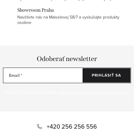
Showroom Praha
Navštívte nás na Maiselovej 58/7 a vyskúšajte produkty
osobne
Odoberať newsletter
Email
PRIHLÁSIŤ SA
Vložením e-mailu souhlasíte s
podmínkami ochrany osobních údajů
Z
á
+420 256 256 556