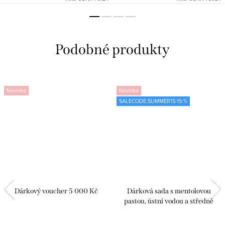
Novinka
Novinka
SALECODE:SUMMER15:15:%
Dárkový voucher 5 000 Kč
Dárková sada s mentolovou
pastou, ústní vodou a středně
tvrdým kartáčkem