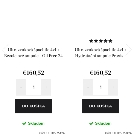
Ultrazvuková špachtle 4v1 +
Ultrazvuková špachtle 4v1 +
Bezolejové ampule – Oil Free 24
Hydratační ampule Praxis –
ks
Classics 24 ks
€160,52
€160,52
DO KOŠÍKA
DO KOŠÍKA
Skladom
Skladom
Kód:
ULT01-75124
Kód:
ULT01-75024