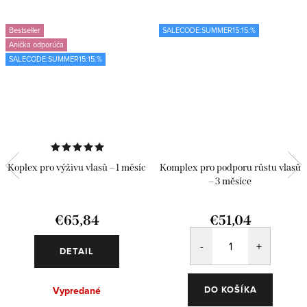
Bestseller
SALECODE:SUMMER15:15:%
Anička odporúča
SALECODE:SUMMER15:15:%
Koplex pro výživu vlasů – 1 měsíc
Komplex pro podporu růstu vlasů
– 3 měsíce
€65,84
€51,04
DETAIL
DO KOŠÍKA
Vypredané