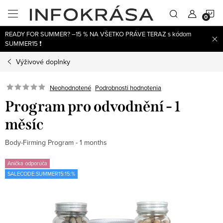
Prejsť
N
na
obsah
READY FOR SUMMER? –15 % NA VŠETKO PRÁVE TERAZ s kódom
K
SUMMER15 ❗
Výživové doplnky
Neohodnotené
Podrobnosti hodnotenia
Program pro odvodnění - 1
měsíc
Body-Firming Program - 1 months
Anička odporúča
SALECODE:SUMMER15:15:%