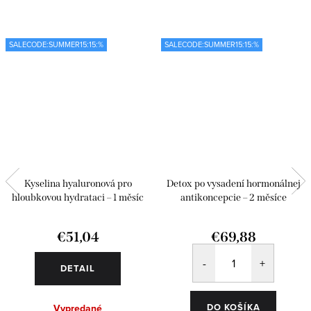
SALECODE:SUMMER15:15:%
SALECODE:SUMMER15:15:%
Kyselina hyaluronová pro
Detox po vysadení hormonálnej
hloubkovou hydrataci – 1 měsíc
antikoncepcie – 2 měsíce
€51,04
€69,88
DETAIL
DO KOŠÍKA
Vypredané