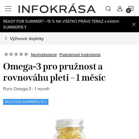
Prejsť
N
na
obsah
READY FOR SUMMER? –15 % NA VŠETKO PRÁVE TERAZ s kódom
K
SUMMER15 ❗
Výživové doplnky
Neohodnotené
Podrobnosti hodnotenia
Omega-3 pro pružnost a
rovnováhu pleti – 1 měsíc
Pure Omega-3 - 1 month
SALECODE:SUMMER15:15:%