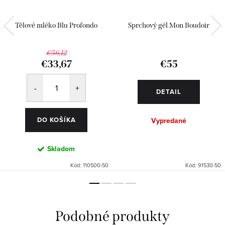
Tělové mléko Blu Profondo
Sprchový gél Mon Boudoir
€56,12
€33,67
€55
DETAIL
DO KOŠÍKA
Vypredané
Skladom
Kód:
110500-50
Kód:
91530-50