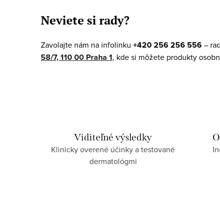
v
Neviete si rady?
l
á
Zavolajte nám na infolinku
+420 256 256 556
– ra
d
58/7, 110 00 Praha 1
, kde si môžete produkty osobn
a
c
i
e
p
Viditeľné výsledky
O
Klinicky overené účinky a testované
In
r
dermatológmi
v
k
y
v