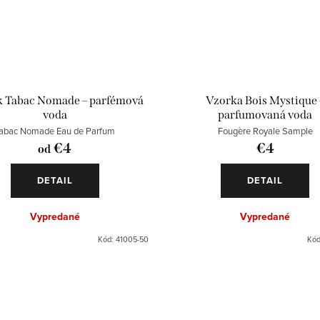
k Tabac Nomade – parfémová
Vzorka Bois Mystique 
voda
parfumovaná voda
abac Nomade Eau de Parfum
Fougère Royale Sample
€4
€4
od
DETAIL
DETAIL
Vypredané
Vypredané
Kód:
41005-50
Kó