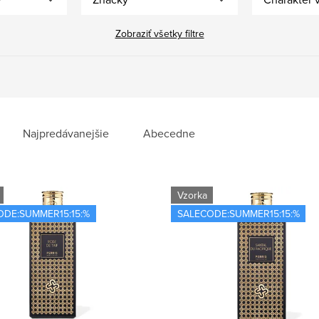
Zobraziť všetky filtre
Najpredávanejšie
Abecedne
Vzorka
ODE:SUMMER15:15:%
SALECODE:SUMMER15:15:%