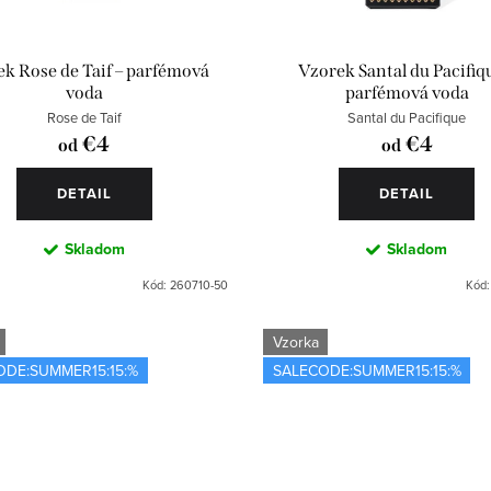
k Rose de Taif – parfémová
Vzorek Santal du Pacifiq
voda
parfémová voda
Rose de Taif
Santal du Pacifique
€4
€4
od
od
DETAIL
DETAIL
Skladom
Skladom
Kód:
260710-50
Kód
Vzorka
ODE:SUMMER15:15:%
SALECODE:SUMMER15:15:%