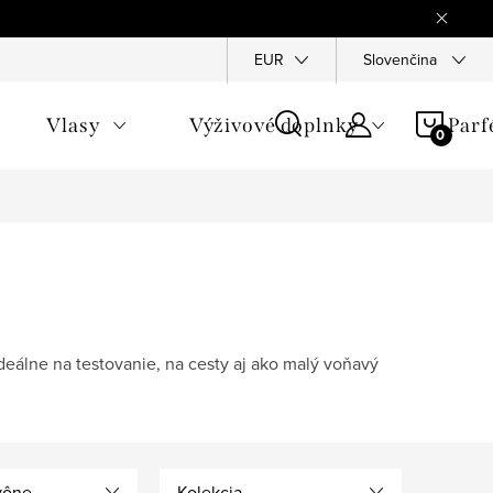
Reklamace
Ochrana osobních údajů
EUR
Slovenčina
Všeobecné obchod
NÁKU
Vlasy
Výživové doplnky
Par
KOŠÍ
deálne na testovanie, na cesty aj ako malý voňavý
vône
Kolekcia