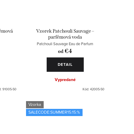
fémová
Vzorek Patchouli Sauvage –
parfémová voda
m
Patchouli Sauvage Eau de Parfum
€4
od
DETAIL
Vypredané
d:
91005-50
Kód:
42005-50
Vzorka
SALECODE:SUMMER15:15:%