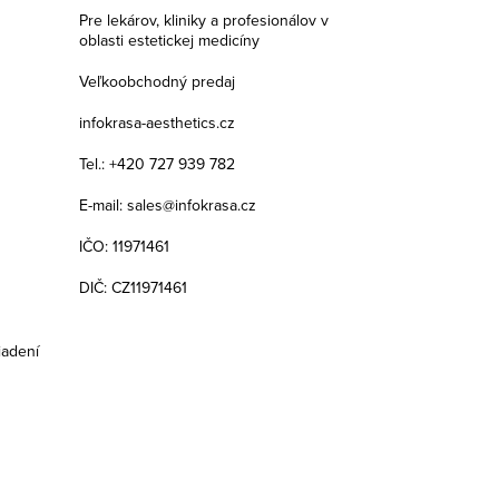
Pre lekárov, kliniky a profesionálov v
oblasti estetickej medicíny
Veľkoobchodný predaj
infokrasa-aesthetics.cz
Tel.: +420 727 939 782
E-mail: sales@infokrasa.cz
IČO: 11971461
DIČ: CZ11971461
iadení