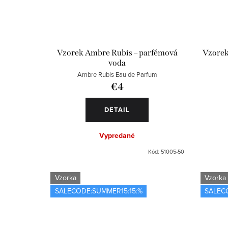
Vzorek Ambre Rubis – parfémová
Vzorek
voda
Ambre Rubis Eau de Parfum
€4
DETAIL
Vypredané
Kód:
51005-50
Vzorka
Vzorka
SALECODE:SUMMER15:15:%
SALEC