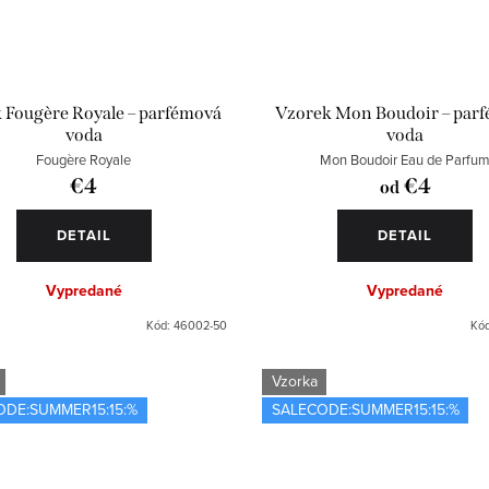
 Fougère Royale – parfémová
Vzorek Mon Boudoir – par
voda
voda
Fougère Royale
Mon Boudoir Eau de Parfu
€4
€4
od
DETAIL
DETAIL
Vypredané
Vypredané
Kód:
46002-50
Kó
Vzorka
ODE:SUMMER15:15:%
SALECODE:SUMMER15:15:%