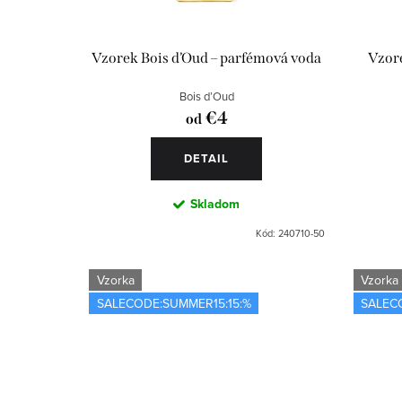
d
p
u
r
Vzorek Bois d’Oud – parfémová voda
Vzore
k
o
Bois d’Oud
t
d
€4
od
o
u
DETAIL
v
k
Skladom
t
Kód:
240710-50
o
Vzorka
Vzorka
v
SALECODE:SUMMER15:15:%
SALEC