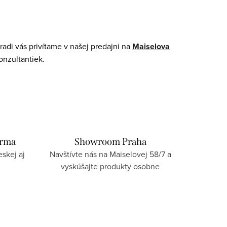
adi vás privítame v našej predajni na
Maiselova
onzultantiek.
arma
Showroom Praha
skej aj
Navštívte nás na Maiselovej 58/7 a
vyskúšajte produkty osobne