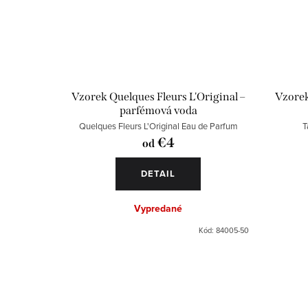
Vzorek Quelques Fleurs L'Original –
Vzore
parfémová voda
Quelques Fleurs L'Original Eau de Parfum
T
€4
od
DETAIL
Vypredané
Kód:
84005-50
O