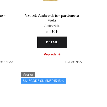
ue –
Vzorek Ambre Gris – parfémová
voda
Ambre Gris
€4
od
DETAIL
Vypredané
:
300710-50
Kód:
230710-50
Vzorka
SALECODE:SUMMER15:15:%