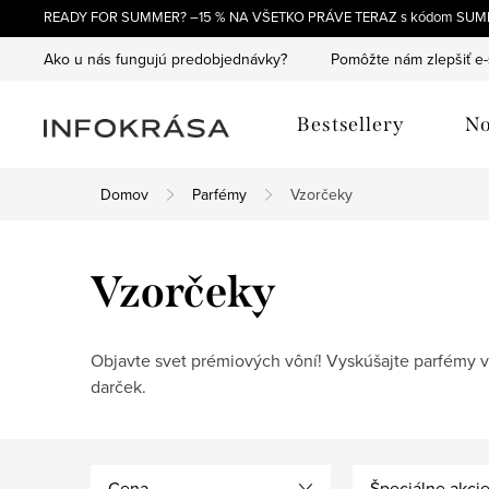
Prejsť
READY FOR SUMMER? –15 % NA VŠETKO PRÁVE TERAZ s kódom SUM
na
Ako u nás fungujú predobjednávky?
Pomôžte nám zlepšiť e
obsah
Bestsellery
No
Domov
Parfémy
Vzorčeky
Vzorčeky
Objavte svet prémiových vôní! Vyskúšajte parfémy v 
darček.
Cena
Špeciálne akci