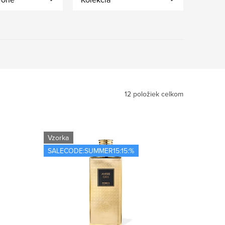
12
položiek celkom
Vzorka
SALECODE:SUMMER15:15:%