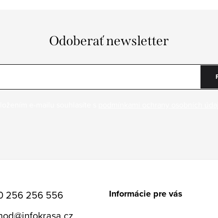
Odoberať newsletter
ložením e-mailu souhlasíte s
podmínkami ochrany osobních úda
Informácie pre vás
0 256 256 556
hod
@
infokrasa.cz