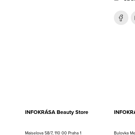
ä
t
i
e
INFOKRÁSA Beauty Store
INFOKRÁ
Maiselova 58/7, 110 00 Praha 1
Bulovka Me