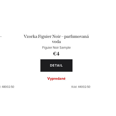
–
Vzorka Figuier Noir – parfumovaná
voda
Figuier Noir Sample
€4
DETAIL
Vypredané
d:
48002-50
Kód:
44002-50