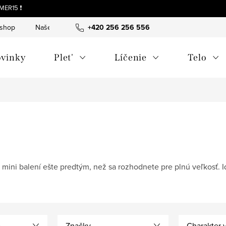
MER15 ❗
-shop
Naše tipy a príbehy
+420 256 256 556
O nás
Často kladené otázky
vinky
Plet'
Líčenie
Telo
mini balení ešte predtým, než sa rozhodnete pre plnú veľkosť. I
e
Značky
Charakter 