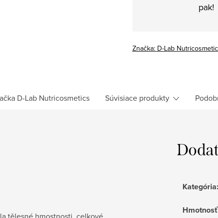
pak!
Značka:
D-Lab Nutricosmeti
ačka
D-Lab Nutricosmetics
Súvisiace produkty
Podob
Dodat
Kategória
Hmotnosť
la tělesné hmostnosti, celkové