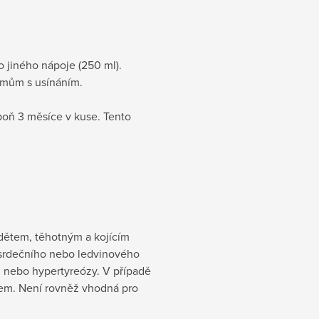
bo jiného nápoje (250 ml).
émům s usínáním.
poň 3 měsíce v kuse. Tento
dětem, těhotným a kojícím
srdečního nebo ledvinového
u nebo hypertyreózy. V případě
kem. Není rovněž vhodná pro