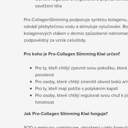
osvěžení těla
Pro-Collagen
Slimming podporuje syntézu kolagenu, r
odvádí přebytečnou vodu a stimuluje vylučování. Boj
kolagenových vláken v dermis způsobené nahromad
zodpovědný za vznik celulitidy.
Pro koho je Pro-Collagen Slimming Kiwi určen?
Pro ty, kteří chtějí zpevnit svou pokožku, která
povolená
Pro osoby, které chtějí zmenšit obvod boků a
Pro ty, kteří mají potíže s polykáním kapslí
Pro osoby, které chtějí regulovat svou chuť k j
hmotnost
Jak Pro-Collagen Slimming Kiwi funguje?
SOD z melounu cantaloupe, obsažený v této formuli,