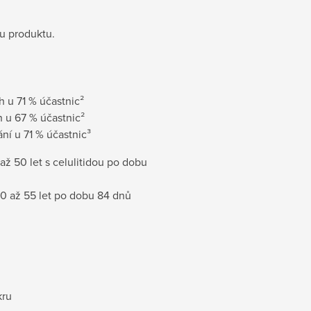
lu produktu.
 u 71 % účastnic²
 u 67 % účastnic²
í u 71 % účastnic³
až 50 let s celulitidou po dobu
40 až 55 let po dobu 84 dnů
kru