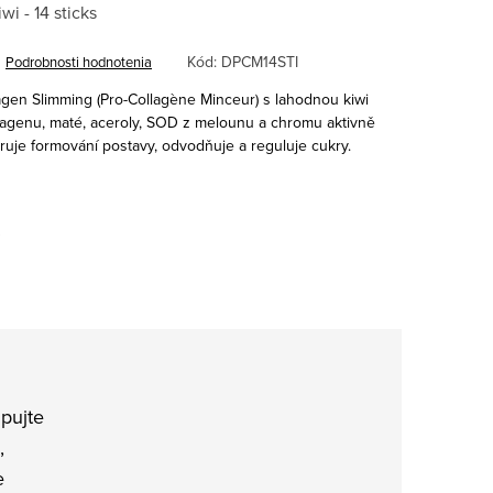
i - 14 sticks
Kód:
DPCM14STI
Podrobnosti hodnotenia
gen Slimming (
Pro-Collagène Minceur) s lahodnou kiwi
kolagenu, maté, aceroly, SOD z melounu a chromu aktivně
poruje formování postavy, odvodňuje a reguluje cukry.
…
pujte
,
e