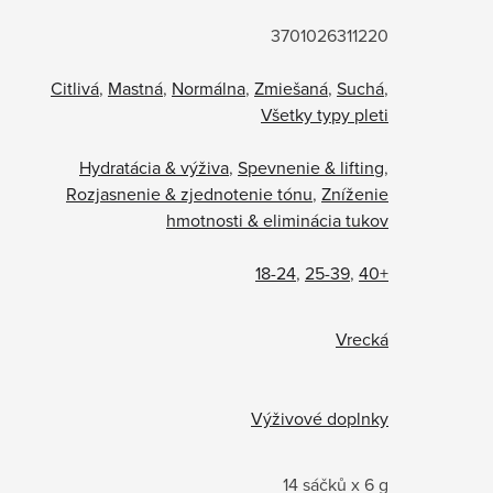
3701026311220
Citlivá
,
Mastná
,
Normálna
,
Zmiešaná
,
Suchá
,
Všetky typy pleti
Hydratácia & výživa
,
Spevnenie & lifting
,
Rozjasnenie & zjednotenie tónu
,
Zníženie
hmotnosti & eliminácia tukov
18-24
,
25-39
,
40+
Vrecká
Výživové doplnky
14 sáčků x 6 g