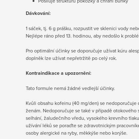
Posiluje strukturu pokožky a chrání buňky
Dávkování:
1 sáček, tj. 6 g prášku, rozpustit ve sklenici vody ne
Nejlépe ráno před 13. hodinou, aby nedošlo k probl
Pro optimální účinky se doporučuje užívat kúru ales
doplněk lze užívat nepřetržitě po celý rok.
Kontraindikace a upozornění:
Tato formule nemá žádné vedlejší účinky.
Kvůli obsahu kofeinu (40 mg/den) se nedoporučuje 
ženám. Nedoporučuje se také v případě otokového 
selhání, žaludečního vředu, vysokého krevního tlak
užívání léků se poraďte se zdravotnickým pracovní
osoby alergické na ryby, měkkýše nebo korýše.