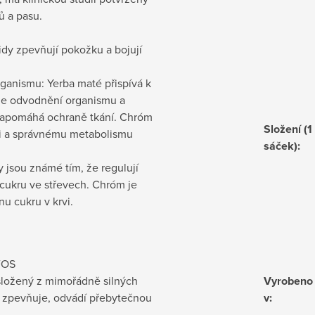
ů a pasu.
idy zpevňují pokožku a bojují
ganismu: Yerba maté přispívá k
uje odvodnění organismu a
napomáhá ochraně tkání. Chróm
Složení (1
rvi a správnému metabolismu
sáček)
:
y jsou známé tím, že regulují
í cukru ve střevech. Chróm je
nu cukru v krvi.
FOS
 složený z mimořádně silných
Vyrobeno
ý zpevňuje, odvádí přebytečnou
v
: