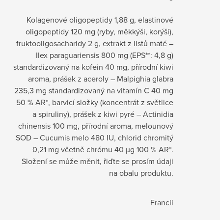
Kolagenové oligopeptidy 1,88 g, elastinové
oligopeptidy 120 mg (ryby, měkkýši, korýši),
fruktooligosacharidy 2 g, extrakt z listů maté –
Ilex paraguariensis 800 mg (EPS**: 4,8 g)
standardizovaný na kofein 40 mg, přírodní kiwi
aroma, prášek z aceroly – Malpighia glabra
235,3 mg standardizovaný na vitamín C 40 mg
50 % AR*, barvicí složky (koncentrát z světlice
a spiruliny), prášek z kiwi pyré – Actinidia
chinensis 100 mg, přírodní aroma, melounový
SOD – Cucumis melo 480 IU, chlorid chromitý
0,21 mg včetně chrómu 40 µg 100 % AR*.
Složení se může měnit, řiďte se prosím údaji
na obalu produktu.
Francii