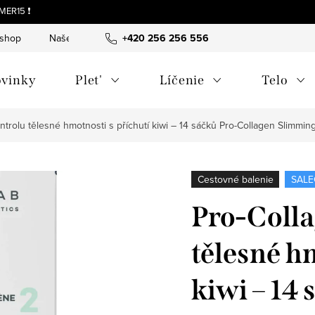
MER15 ❗
-shop
Naše tipy a príbehy
+420 256 256 556
O nás
Často kladené otázky
vinky
Plet'
Líčenie
Telo
ntrolu tělesné hmotnosti s příchutí kiwi – 14 sáčků
Pro-Collagen Slimming 
Cestovné balenie
SALE
Pro-Colla
tělesné h
kiwi – 14 