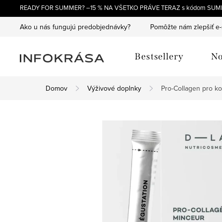
Prejsť
READY FOR SUMMER? –15 % NA VŠETKO PRÁVE TERAZ s kódom SUM
na
Ako u nás fungujú predobjednávky?
Pomôžte nám zlepšiť e
obsah
Bestsellery
No
Domov
Výživové doplnky
Pro-Collagen pro ko