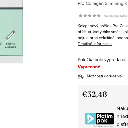
Pro-Collagen Slimming Kiw
Neohodnotené
Kolagenový prášek Pro-Colla
příchutí, který díky směsi 
bojuje proti celulitidě, pod
Detailné informácie
Položka bola vypredaná
Vypredané
Možnosti doručenia
€52,48
Jednotková
Naku
cena:
hned
plaťt