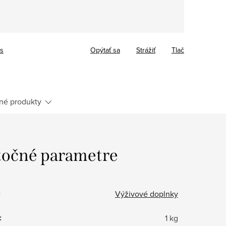
cs
Opýtať sa
Strážiť
Tlač
né produkty
očné parametre
:
Výživové doplnky
:
1 kg