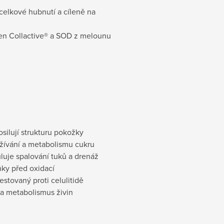
 celkové hubnutí a cíleně na
gen Collactive® a SOD z melounu
osilují strukturu pokožky
ažívání a metabolismu cukru
luje spalování tuků a drenáž
ňky před oxidací
stovaný proti celulitidě
 a metabolismus živin