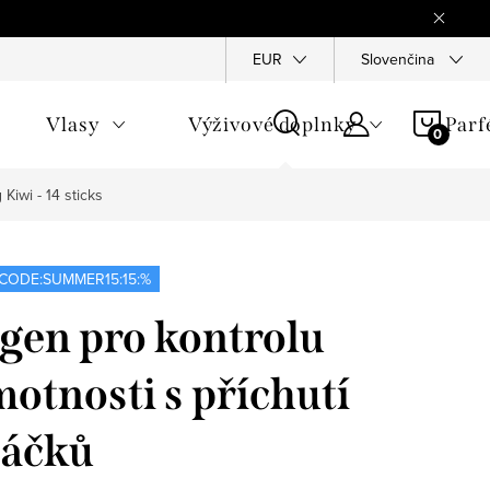
Reklamace
Ochrana osobních údajů
EUR
Slovenčina
Všeobecné obchod
NÁKU
Vlasy
Výživové doplnky
Par
KOŠÍ
Kiwi - 14 sticks
CODE:SUMMER15:15:%
gen pro kontrolu
motnosti s příchutí
sáčků