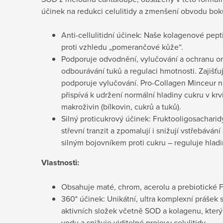
účinek na redukci celulitidy a zmenšení obvodu bok
Anti-cellulitidní účinek: Naše kolagenové pept
proti vzhledu „pomerančové kůže“.
Podporuje odvodnění, vylučování a ochranu or
odbourávání tuků a regulaci hmotnosti. Zajišť
podporuje vylučování. Pro-Collagen Minceur 
přispívá k udržení normální hladiny cukru v k
makroživin (bílkovin, cukrů a tuků).
Silný proticukrový účinek: Fruktooligosacharid
střevní tranzit a zpomalují i snižují vstřebáván
silným bojovníkem proti cukru – reguluje hladi
Vlastnosti:
Obsahuje maté, chrom, acerolu a prebiotické 
360° účinek: Unikátní, ultra komplexní prášek
aktivních složek včetně SOD a kolagenu, kter
vodu a snižuje viditelné projevy celulitidy.