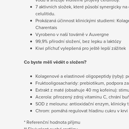
7 aktivních složek, které působí synergicky na
celulitidu.
Prokázaná účinnost klinickými studiemi: Kola
Charentais
Vyrobeno v naší továrně v Auvergne
99,9% přírodní složení, bez lepku a laktózy
Kiwi příchuť vylepšená pro ještě lepší zážitek
Co byste měli vědět o složení?
Kolagenové a elastinové oligopeptidy (ryby): p
Fruktooligosacharidy: prebiotikum, podpora z
Extrakt z maté (obsahuje 40 mg kofeinu): stimu
Acerola: přirozený zdroj vitaminu C, chrání bu
SOD z melounu: antioxidační enzym, klinicky te
Chrom: pomáhá regulovat hladinu cukru v krvi
* Referenční hodnota příjmu
** Ekvivalent suché rostliny