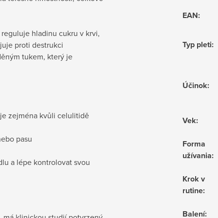
EAN
:
eguluje hladinu cukru v krvi,
Typ pleti
:
uje proti destrukci
ěným tukem, který je
Účinok
:
 je zejména kvůli celulitidě
Vek
:
/nebo pasu
Forma
užívania
:
ídlu a lépe kontrolovat svou
Krok v
rutine
:
Balení
:
 má klinickou studií potvrzený