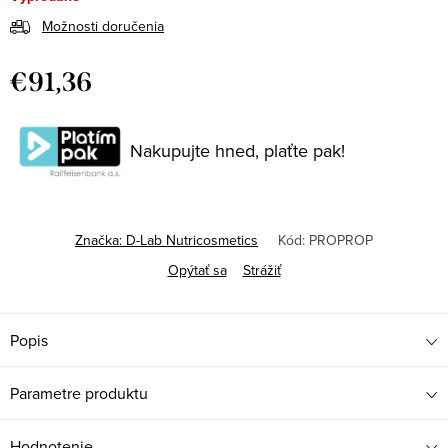
Možnosti doručenia
€91,36
Jednotková
cena:
Nakupujte hned, plaťte pak!
Značka:
D-Lab Nutricosmetics
Kód:
PROPROP
Opýtať sa
Strážiť
Popis
Parametre produktu
Hodnotenie