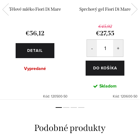
Tělové mléko Fiori Di Mare
Sprchový gel Fiori Di Mare
€45,92
€56,12
€27,55
DETAIL
DO KOŠÍKA
Vypredané
Skladom
Kód:
120500-50
Kód:
120600-50