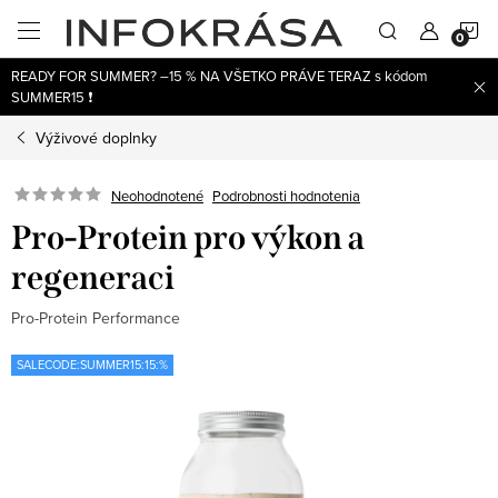
Prejsť
N
na
obsah
READY FOR SUMMER? –15 % NA VŠETKO PRÁVE TERAZ s kódom
K
SUMMER15 ❗
Výživové doplnky
Neohodnotené
Podrobnosti hodnotenia
Pro-Protein pro výkon a
regeneraci
Pro-Protein Performance
SALECODE:SUMMER15:15:%