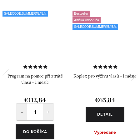
SALECODE:SUMMER15:15:%
Bestseller
Anička odporúča
SALECODE:SUMMER15:15:%
Program na pomoc při ztrátě
Koplex pro výživu vlasů – 1 měsíc
vlasů – 1 měsíc
€112,84
€65,84
DETAIL
DO KOŠÍKA
Vypredané