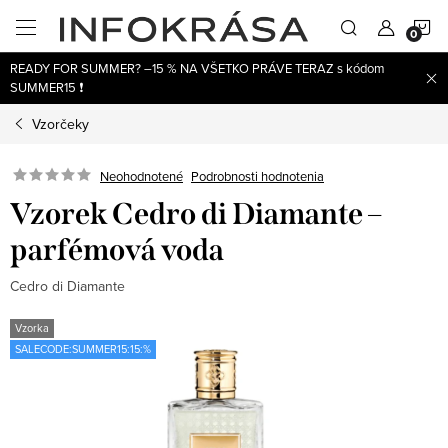
Prejsť
N
na
obsah
READY FOR SUMMER? –15 % NA VŠETKO PRÁVE TERAZ s kódom
K
SUMMER15 ❗
Vzorčeky
Neohodnotené
Podrobnosti hodnotenia
Vzorek Cedro di Diamante –
parfémová voda
Cedro di Diamante
Vzorka
SALECODE:SUMMER15:15:%