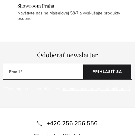
Showroom Praha
Navštívte nás na Maiselovej 58/7 a vyskúšajte produkty
osobne
Odoberať newsletter
Email
PRIHLÁSIŤ SA
Vložením e-mailu souhlasíte s
podmínkami ochrany osobních údajů
Z
á
+420 256 256 556
p