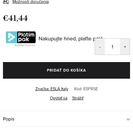
Možnosti doručenia
€41,44
Jednotková
cena:
Nakupujte hned, plaťte pak!
PRIDAŤ DO KOŠÍKA
Značka:
ESLA Italy
Kód:
ESFRSE
Opýtať sa
Strážiť
Popis