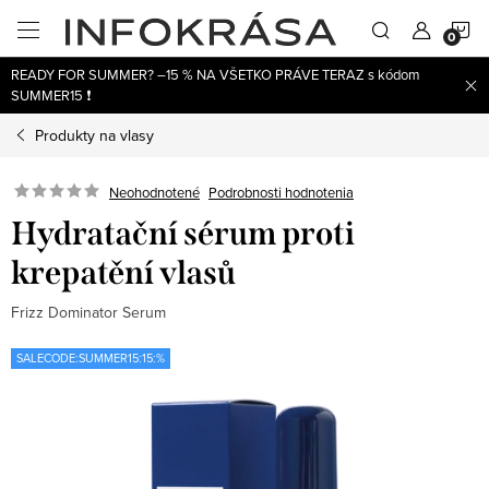
Prejsť
N
na
obsah
READY FOR SUMMER? –15 % NA VŠETKO PRÁVE TERAZ s kódom
K
SUMMER15 ❗
Produkty na vlasy
Neohodnotené
Podrobnosti hodnotenia
Hydratační sérum proti
krepatění vlasů
Frizz Dominator Serum
SALECODE:SUMMER15:15:%