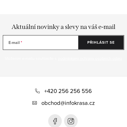
Aktuální novinky a slevy na váš e-mail
E-mail
PŘIHLÁSIT SE
Vložením e-mailu souhlasíte s
podmínkami ochrany osobních údajů
Z
á
+420 256 256 556
p
obchod
@
infokrasa.cz
a
t