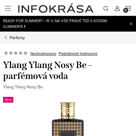
Přejít
N
na
obsah
READY FOR SUMMER? –15 % NA VŠE PRÁVĚ TEĎ S KÓDEM:
K
SUMMER15 ❗
Parfémy
Neohodnoceno
Podrobnosti hodnocení
Ylang Ylang Nosy Be –
parfémová voda
Ylang Ylang Nosy Be
Akce